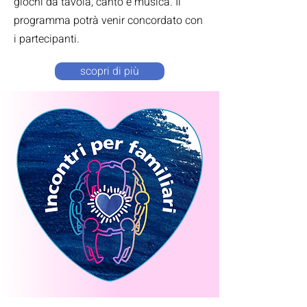
giochi da tavola, canto e musica.⁣ Il
programma potrà venir concordato con
i partecipanti.⁣
scopri di più