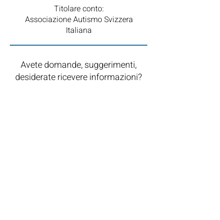
Titolare conto:
Associazione Autismo Svizzera
Italiana
Avete domande, suggerimenti,
desiderate ricevere informazioni?
Scriveteci tramite il form.
Vi risponderemo quanto prima.
Grazie!
Nome
*
Cognome
Email
*