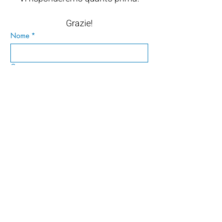
Grazie!
Nome
*
Cognome
Email
*
Messaggio
*
Invia