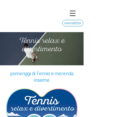
newsletter
Tennis relax e
divertimento
pomeriggi di Tennis e merenda
insieme