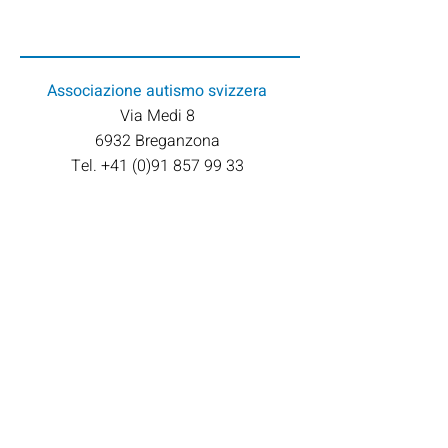
Associazione
autismo svizzera
Via Medi 8
6932 Breganzona
Tel. +41 (0)91 857 99 33
Conto bancario
Banca Raiffeisen Colline del Ceresio
Via San Gottardo 139
6942 Savosa​
IBAN: CH53
8080 8004 3961 1219 1
SWIFT: RAIFCH22362
Titolare conto:
Associazione Autismo Svizzera