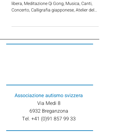
Passeggiate nel verde, Spiritualità, Pittura
libera, Meditazione Qi Gong, Musica, Canti,
Concerto, Calligrafia giapponese, Atelier del
Gusto, Atelier delle erbe e Laboratori musicali
e artistici. A mezzogiorno, un buffet curato
dallo Chef Pietro Leemann che nutre corpo e
incontro
Associazione
autismo svizzera
Via Medi 8
6932 Breganzona
Tel. +41 (0)91 857 99 33