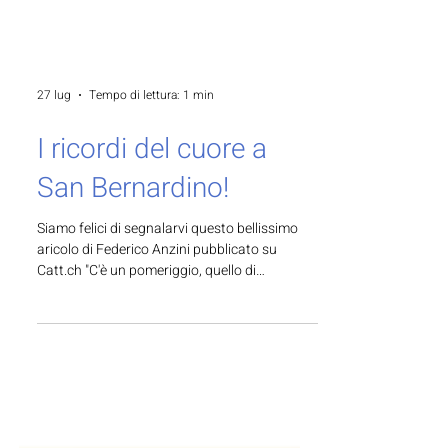
27 lug
Tempo di lettura: 1 min
I ricordi del cuore a
San Bernardino!
Siamo felici di segnalarvi questo bellissimo
aricolo di Federico Anzini pubblicato su
Catt.ch "C'è un pomeriggio, quello di
domenica 2 agosto, in cui l'Albergo Lido di
San Bernardino aprirà le sue sale a chiunque
voglia fare un’esperienza particolare. Autismo
svizzera e la Fondazione Oltre noi
propongono l'Atelier «I Ricordi del cuore», un