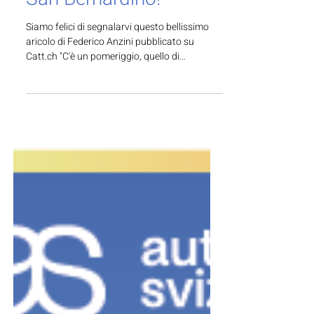
27 lug
Tempo di lettura: 1 min
I ricordi del cuore a
San Bernardino!
Siamo felici di segnalarvi questo bellissimo
aricolo di Federico Anzini pubblicato su
Catt.ch "C'è un pomeriggio, quello di
domenica 2 agosto, in cui l'Albergo Lido di
San Bernardino aprirà le sue sale a chiunque
voglia fare un’esperienza particolare. Autismo
svizzera e la Fondazione Oltre noi
propongono l'Atelier «I Ricordi del cuore», un
assaggio del progetto che accompagnerà la
vacanza estiva riservata ai familiari curanti in
pensione e alle persone con un disturbo dello