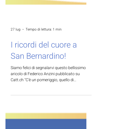
27 lug
Tempo di lettura: 1 min
I ricordi del cuore a
San Bernardino!
Siamo felici di segnalarvi questo bellissimo
aricolo di Federico Anzini pubblicato su
Catt.ch "C'è un pomeriggio, quello di
domenica 2 agosto, in cui l'Albergo Lido di
San Bernardino aprirà le sue sale a chiunque
voglia fare un’esperienza particolare. Autismo
svizzera e la Fondazione Oltre noi