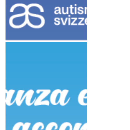
propongono l'Atelier «I Ricordi del cuore», un
assaggio del progetto che accompagnerà la
vacanza estiva riservata ai familiari curanti in
pensione e alle persone con un disturbo dello