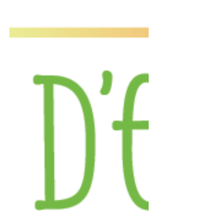
Grazie alla generosità dei nostri sostenitori ci
è possibile offrire anche quest’anno la
Vacanza Famiglie accompagnate nella
bellissima cornice del Lago Dosso a San
Bernardino dal 2 all’8 Agosto. Vi invitiamo a
venire a trovarci a San Bernardino e a
partecipare all'attività “Il ricordo più prezioso
del mio cuore” che proporremo Domenica 2
Agosto.