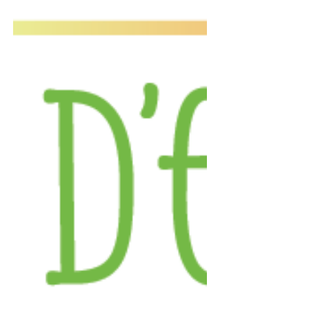
bellissima cornice del Lago Dosso a San
Bernardino dal 2 all’8 Agosto. Vi invitiamo a
venire a trovarci a San Bernardino e a
partecipare all'attività “Il ricordo più prezioso
del mio cuore” che proporremo Domenica 2
Agosto.