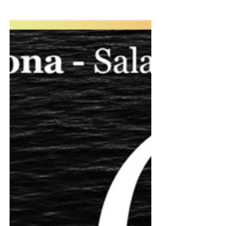
teatrale dedicata a tutta la famiglia, con una
premurosa attenzione ai giovani siblings
(sorelle e fratelli di bambini con disabilità) dai
6 ai 12 anni.