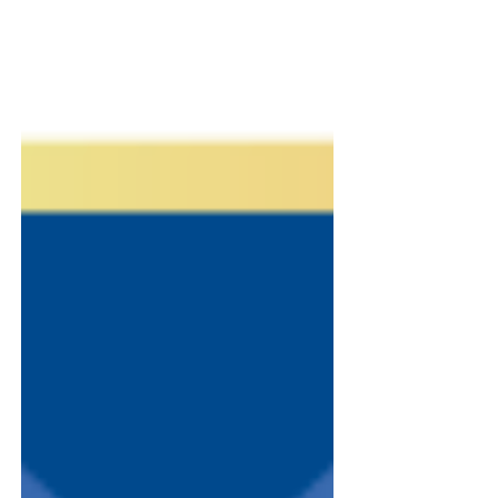
teatrale dedicata a tutta la famiglia, con una
premurosa attenzione ai giovani siblings
(sorelle e fratelli di bambini con disabilità) dai
6 ai 12 anni.