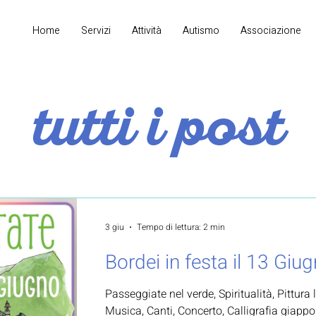
Home
Servizi
Attività
Autismo
Associazione
tutti i post
3 giu
Tempo di lettura: 2 min
Bordei in festa il 13 Giug
Passeggiate nel verde, Spiritualità, Pittura
Musica, Canti, Concerto, Calligrafia giappon